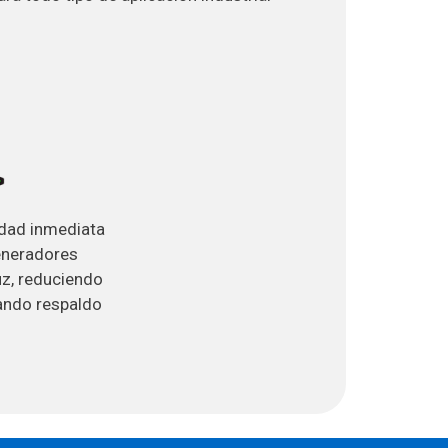
idad inmediata
eneradores
luz, reduciendo
ando respaldo